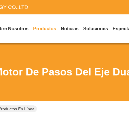
Y CO.,LTD
bre Nosotros
Productos
Noticias
Soluciones
Espect
otor De Pasos Del Eje Du
Productos En Línea