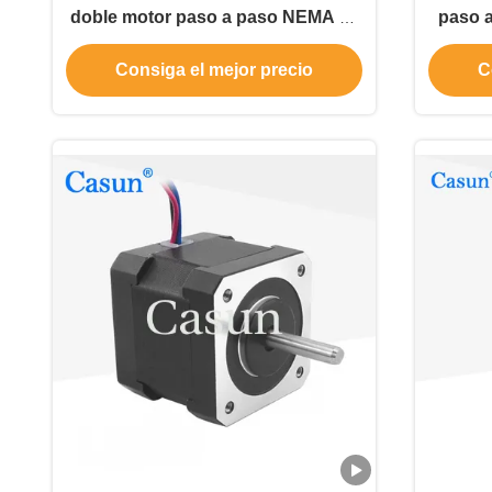
doble motor paso a paso NEMA 17
paso a
42*42*40mm con CE ROHS ISO
Para
Consiga el mejor precio
C