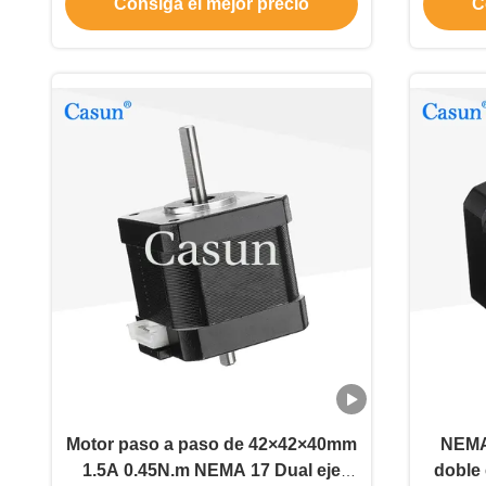
Consiga el mejor precio
C
Motor paso a paso de 42×42×40mm
NEMA
1.5A 0.45N.m NEMA 17 Dual eje
doble