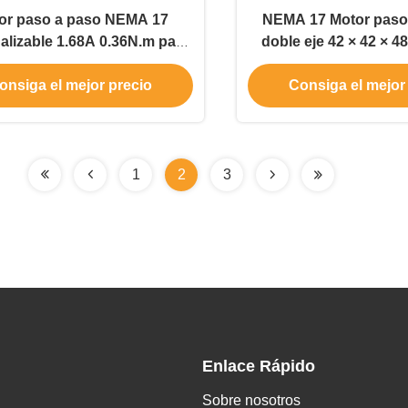
or paso a paso NEMA 17
NEMA 17 Motor paso
alizable 1.68A 0.36N.m para
doble eje 42 × 42 × 
equipos de embalaje
con equipo de e
onsiga el mejor precio
Consiga el mejor
1
2
3
Enlace Rápido
Sobre nosotros