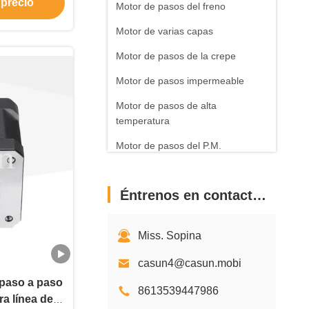
 precio
Motor de pasos del freno
Motor de varias capas
Motor de pasos de la crepe
Motor de pasos impermeable
Motor de pasos de alta
temperatura
Motor de pasos del P.M.
Motor CC sin escobillas
Éntrenos en contacto con
Regulador Driver del motor de
pasos
Accesorios del motor de pasos
Miss. Sopina
casun4@casun.mobi
paso a paso
8613539447986
ra línea de