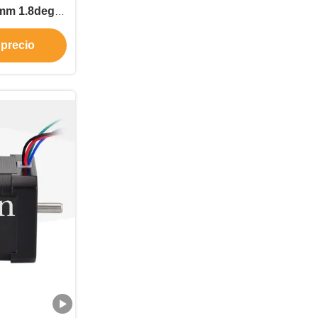
mm 1.8deg
 Motor paso
 precio