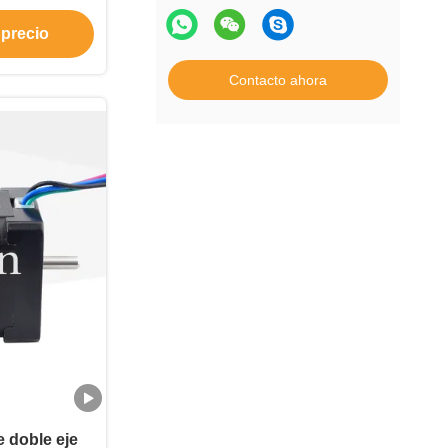
 precio
Contacto ahora
 doble eje