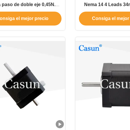
 paso de doble eje 0,45N.M
Nema 14 4 Leads 34
 equipos de automóviles
18Ncm 25.56oz.in 0.8A
onsiga el mejor precio
Consiga el mejor
a paso