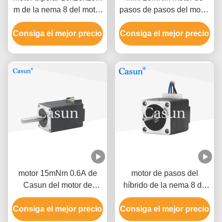
m de la nema 8 del motor
pasos de pasos del motor
de pasos 5V 0.24A del
0.6A Casun de la nema 8
Consiga el mejor precio
alambre 10mNm 4
Consiga el mejor precio
para el equipo de la
belleza
motor 15mNm 0.6A de
motor de pasos del
Casun del motor de
híbrido de la nema 8 de
pasos de la nema 8 de
20x20m m 0.24A 5.04V
Consiga el mejor precio
20x20m m bifásico
Consiga el mejor precio
10mNM para la plata de
DIY 3D