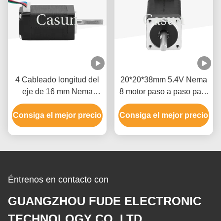
4 Cableado longitud del
20*20*38mm 5.4V Nema
eje de 16 mm Nema
8 motor paso a paso para
motor de 8 pasos para
dispositivo de escáner
instrumentos de precisión
Consiga el mejor precio
Consiga el mejor precio
con CE ROHS
Éntrenos en contacto con
GUANGZHOU FUDE ELECTRONIC
TECHNOLOGY CO.,LTD