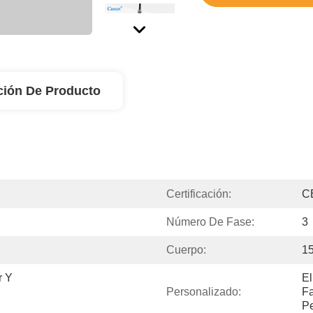
ción De Producto
Certificación:
C
Número De Fase:
3
Cuerpo:
1
 Y 
El
Personalizado:
Fa
Pe