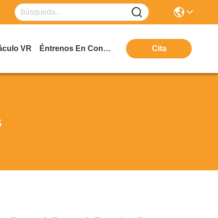
áculo VR
Éntrenos En Contacto Con
Cita
s