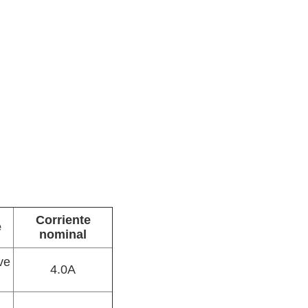
Corriente
e
nominal
ve
4.0A