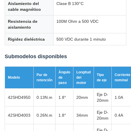
Aislamiento del
Clase B 130°C
cable magnético
Resistencia de
100M Ohm a 500 VDC
aislamiento
Rigidez dieléctrica
500 VDC durante 1 minuto
Submodelos disponibles
Ángulo
Longitud
Par de
Tipo
Corriente
Modelo
de
del
retención
de eje
nominal
paso
motor
Eje D-
42SHD4950
0.13N.m
1.8°
20mm
1.0A
20mm
Eje D-
42SHD4003
0.26N.m
1.8°
34mm
0.4A
20mm
Eje D-