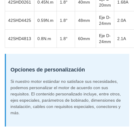
42SHD0261
0.45N.m
1.8°
40mm
1.68A
20mm
Eje D-
42SHD4425
0.59N.m
1.8°
48mm
2.0A
24mm
Eje D-
42SHD4813
0.8N.m
1.8°
60mm
2.1A
24mm
Opciones de personalización
Si nuestro motor estándar no satisface sus necesidades,
podemos personalizar el motor de acuerdo con sus
requisitos. El contenido personalizado incluye, entre otros,
ejes especiales, parámetros de bobinado, dimensiones de
instalación, cables con requisitos especiales, conectores y
más.