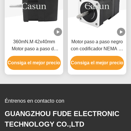
360mN.M 42x40mm
Motor paso a paso negro
Motor paso a paso de
con codificador NEMA 17
bucle cerrado Nema 17
340mN.M 1000pps Motor
Consiga el mejor precio
con 1000 Ppr Encoder
Consiga el mejor precio
paso a paso de 4 fases
para equipos de
automatización
Éntrenos en contacto con
GUANGZHOU FUDE ELECTRONIC
TECHNOLOGY CO.,LTD