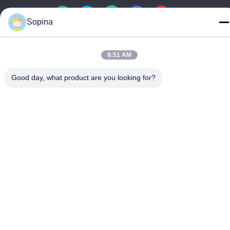
Sopina
Buena calidad de China motor paso a paso híbrido Proveedor. ©
8:51 AM
de Copyright 2023-2026 GUANGZHOU FUDE ELECTRONIC
TECHNOLOGY CO.,LTD . Todos los derechos reservados.
Good day, what product are you looking for?
Políticas de privacidad
|
Mapa del Sitio