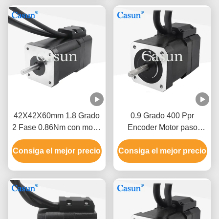
42X42X60mm 1.8 Grado
0.9 Grado 400 Ppr
2 Fase 0.86Nm con motor
Encoder Motor paso
paso a paso Nema 17 de
440mN.M 42x48mm
Consiga el mejor precio
bucle cerrado
Consiga el mejor precio
Cerrado bucle Nema 17