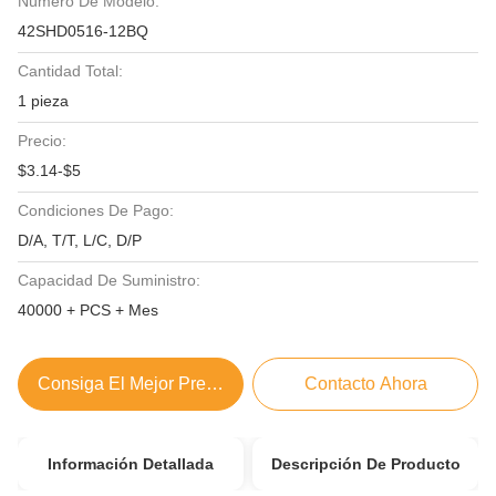
Número De Modelo:
42SHD0516-12BQ
Cantidad Total:
1 pieza
Precio:
$3.14-$5
Condiciones De Pago:
D/A, T/T, L/C, D/P
Capacidad De Suministro:
40000 + PCS + Mes
Consiga El Mejor Precio
Contacto Ahora
Información Detallada
Descripción De Producto