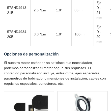
Eje
57SHD4913-
D -
2.5 N.m
1.8°
83 mm
21B
21
mm
Eje
57SHD4934-
D -
3.0 N.m
1.8°
100 mm
20B
20
mm
Opciones de personalización
Si nuestro motor estándar no satisface sus necesidades,
podemos personalizar el motor según sus requisitos. El
contenido personalizado incluye, entre otros, ejes especiales,
parámetros de bobinado, dimensiones de instalación, cables con
requisitos especiales, conectores, etc.