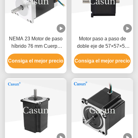
NEMA 23 Motor de paso
Motor paso a paso de
híbrido 76 mm Cuerpo
doble eje de 57×57×54
1.5N.M Para máquina
mm 1.0A 0.9N.m NEMA
Consiga el mejor precio
CNC
Consiga el mejor precio
23 con instrumentos de
precisión