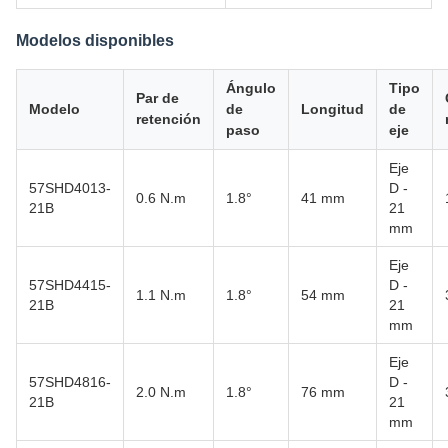
Modelos disponibles
Ángulo
Tipo
Par de
Modelo
de
Longitud
de
retención
paso
eje
Eje
57SHD4013-
D -
0.6 N.m
1.8°
41 mm
21B
21
mm
Eje
57SHD4415-
D -
1.1 N.m
1.8°
54 mm
21B
21
mm
Eje
57SHD4816-
D -
2.0 N.m
1.8°
76 mm
21B
21
mm