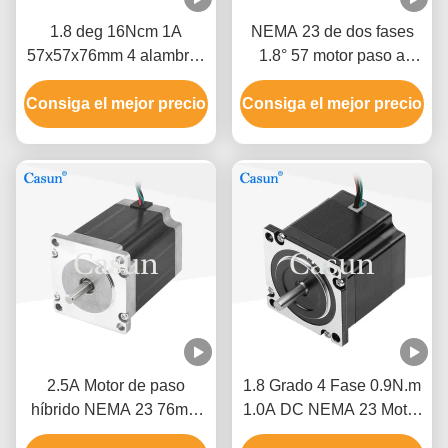
1.8 deg 16Ncm 1A
NEMA 23 de dos fases
57x57x76mm 4 alambres
1.8° 57 motor paso a
motor paso a paso Nema
paso 54 mm cuerpo 2.8A
23 para la automatización
Consiga el mejor precio
Consiga el mejor precio
maquinaria textil
mecánica
2.5A Motor de paso
1.8 Grado 4 Fase 0.9N.m
híbrido NEMA 23 76mm
1.0A DC NEMA 23 Motor
Cuerpo 1.5N.M Para
paso a paso híbrido para