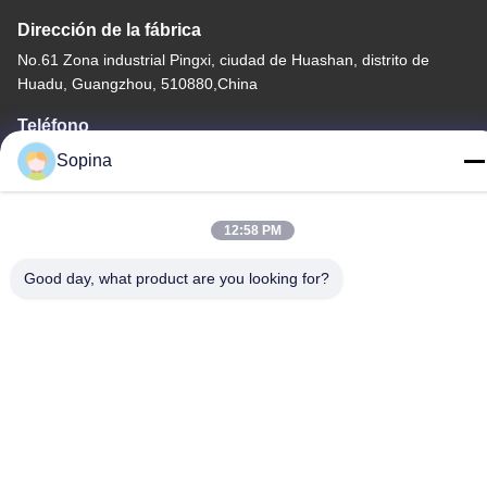
Dirección de la fábrica
No.61 Zona industrial Pingxi, ciudad de Huashan, distrito de
Huadu, Guangzhou, 510880,China
Teléfono
86-13539447986
Sopina
12:58 PM
Good day, what product are you looking for?
Buena calidad de China motor paso a paso híbrido Proveedor. ©
de Copyright 2023-2026 GUANGZHOU FUDE ELECTRONIC
TECHNOLOGY CO.,LTD . Todos los derechos reservados.
Políticas de privacidad
|
Mapa del Sitio