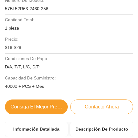
Número De Modelo:
57BL52R63-2460-256
Cantidad Total:
1 pieza
Precio:
$18-$28
Condiciones De Pago:
D/A, T/T, L/C, D/P
Capacidad De Suministro:
40000 + PCS + Mes
Consiga El Mejor Precio
Contacto Ahora
Información Detallada
Descripción De Producto