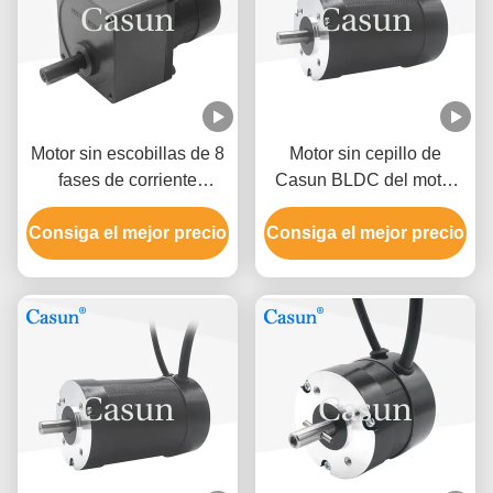
Motor sin escobillas de 8
Motor sin cepillo de
fases de corriente
Casun BLDC del motor
continua NEMA 23 30W
de NEMA23 4500Rpm
Consiga el mejor precio
Motor de desaceleración
Consiga el mejor precio
24V DC para el
excéntrica
cortacésped