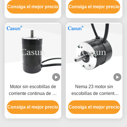
Consiga el mejor precio
1900rpm 0.16N.M 30w
Consiga el mejor precio
eléctricos de corriente
Para el ventilador
continua
Motor sin escobillas de
Nema 23 motor sin
corriente continua de 24
escobillas de corriente
V Nema 23 120w Motor
continua 4500 rpm motor
Consiga el mejor precio
eléctrico para máquina
Consiga el mejor precio
Bldc 0.8N.M 188w para
láser
ventilador de
automatización