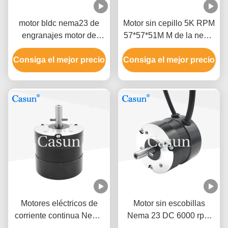
motor bldc nema23 de
Motor sin cepillo 5K RPM
engranajes motor de
57*57*51M M de la nema
engranajes sin escobillas
23 DC LOS 0.3N.M
Consiga el mejor precio
2:1 motor eléctrico de
Consiga el mejor precio
120w dc 24v para
equipos de
automatización
Motores eléctricos de
Motor sin escobillas
corriente continua Nema
Nema 23 DC 6000 rpm
23 Motor sin escobillas
0.3N.M 63w Motores